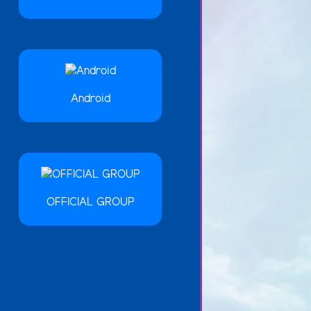
Android
OFFICIAL GROUP