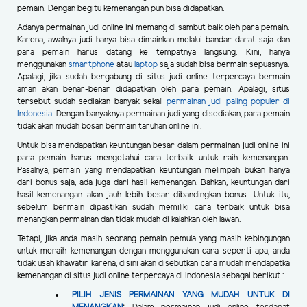
pemain. Dengan begitu kemenangan pun bisa didapatkan.
Adanya permainan judi online ini memang di sambut baik oleh para pemain.
Karena, awalnya judi hanya bisa dimainkan melalui bandar darat saja dan
para pemain harus datang ke tempatnya langsung. Kini, hanya
menggunakan
smartphone
atau
laptop
saja sudah bisa bermain sepuasnya.
Apalagi, jika sudah bergabung di situs judi online terpercaya bermain
aman akan benar-benar didapatkan oleh para pemain. Apalagi, situs
tersebut sudah sediakan banyak sekali
permainan judi paling populer di
Indonesia
. Dengan banyaknya permainan judi yang disediakan, para pemain
tidak akan mudah bosan bermain taruhan online ini.
Untuk bisa mendapatkan keuntungan besar dalam permainan judi online ini
para pemain harus mengetahui cara terbaik untuk raih kemenangan.
Pasalnya, pemain yang mendapatkan keuntungan melimpah bukan hanya
dari bonus saja, ada juga dari hasil kemenangan. Bahkan, keuntungan dari
hasil kemenangan akan jauh lebih besar dibandingkan bonus. Untuk itu,
sebelum bermain dipastikan sudah memiliki cara terbaik untuk bisa
menangkan permainan dan tidak mudah di kalahkan oleh lawan.
Tetapi, jika anda masih seorang pemain pemula yang masih kebingungan
untuk meraih kemenangan dengan menggunakan cara seperti apa, anda
tidak usah khawatir karena, disini akan disebutkan cara mudah mendapatka
kemenangan di situs judi online terpercaya di Indonesia sebagai berikut :
PILIH JENIS PERMAINAN YANG MUDAH UNTUK DI