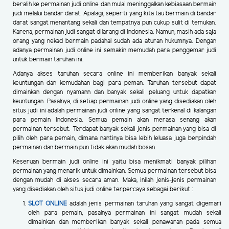
beralih ke permainan judi online dan mulai meninggalkan kebiasaan bermain
judi melalui bandar darat. Apalagi, seperti yang kita tau bermain di bandar
darat sangat menantang sekali dan tempatnya pun cukup sulit di temukan.
Karena, permainan judi sangat dilarang di Indonesia. Namun, masih ada saja
orang yang nekad bermain padahal sudah ada aturan hukumnya. Dengan
adanya permainan judi online ini semakin memudah para penggemar judi
untuk bermain taruhan ini.
Adanya akses taruhan secara online ini memberikan banyak sekali
keuntungan dan kemudahan bagi para peman. Taruhan tersebut dapat
dimainkan dengan nyamann dan banyak sekali peluang untuk dapatkan
keuntungan. Pasalnya, di setiap permainan judi online yang disediakan oleh
situs judi ini adalah permainan judi online yang sangat terkenal di kalangan
para pemain Indonesia. Semua pemain akan merasa senang akan
permainan tersebut. Terdapat banyak sekali jenis permainan yang bisa di
pilih oleh para pemain, dimana nantinya bisa lebih leluasa juga berpindah
permainan dan bermain pun tidak akan mudah bosan.
Keseruan bermain judi online ini yaitu bisa menikmati banyak pilihan
permainan yang menarik untuk dimainkan. Semua permainan tersebut bisa
dengan mudah di akses secara aman. Maka, inilah jenis-jenis permainan
yang disediakan oleh situs judi online terpercaya sebagai berikut :
SLOT ONLINE
adalah jenis permainan taruhan yang sangat digemari
oleh para pemain, pasalnya permainan ini sangat mudah sekali
dimainkan dan memberikan banyak sekali penawaran pada semua