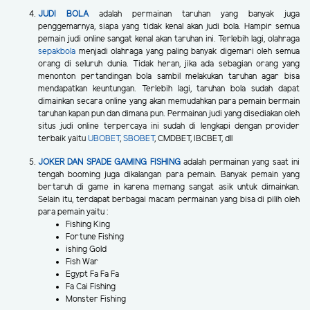
JUDI BOLA
adalah permainan taruhan yang banyak juga
penggemarnya, siapa yang tidak kenal akan judi bola. Hampir semua
pemain judi online sangat kenal akan taruhan ini. Terlebih lagi, olahraga
sepakbola
menjadi olahraga yang paling banyak digemari oleh semua
orang di seluruh dunia. Tidak heran, jika ada sebagian orang yang
menonton pertandingan bola sambil melakukan taruhan agar bisa
mendapatkan keuntungan. Terlebih lagi, taruhan bola sudah dapat
dimainkan secara online yang akan memudahkan para pemain bermain
taruhan kapan pun dan dimana pun. Permainan judi yang disediakan oleh
situs judi online terpercaya ini sudah di lengkapi dengan provider
terbaik yaitu
UBOBET
,
SBOBET
, CMDBET, IBCBET, dll
JOKER DAN SPADE GAMING FISHING
adalah permainan yang saat ini
tengah booming juga dikalangan para pemain. Banyak pemain yang
bertaruh di game in karena memang sangat asik untuk dimainkan.
Selain itu, terdapat berbagai macam permainan yang bisa di pilih oleh
para pemain yaitu :
Fishing King
Fortune Fishing
ishing Gold
Fish War
Egypt Fa Fa Fa
Fa Cai Fishing
Monster Fishing