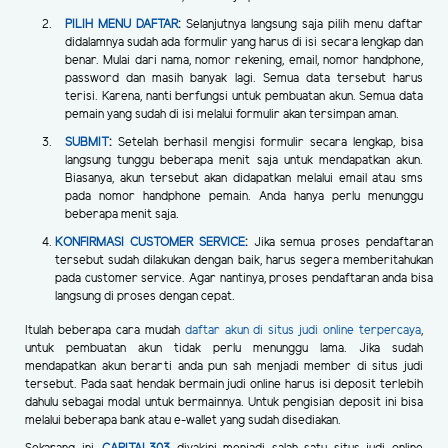
PILIH MENU DAFTAR
:
Selanjutnya langsung saja pilih menu daftar
didalamnya sudah ada formulir yang harus di isi secara lengkap dan
benar. Mulai dari nama, nomor rekening, email, nomor handphone,
password dan masih banyak lagi. Semua data tersebut harus
terisi. Karena, nanti berfungsi untuk pembuatan akun. Semua data
pemain yang sudah di isi melalui formulir akan tersimpan aman.
SUBMIT
:
Setelah berhasil mengisi formulir secara lengkap, bisa
langsung tunggu beberapa menit saja untuk mendapatkan akun.
Biasanya, akun tersebut akan didapatkan melalui email atau sms
pada nomor handphone pemain. Anda hanya perlu menunggu
beberapa menit saja.
KONFIRMASI CUSTOMER SERVICE
:
Jika semua proses pendaftaran
tersebut sudah dilakukan dengan baik, harus segera memberitahukan
pada customer service. Agar nantinya, proses pendaftaran anda bisa
langsung di proses dengan cepat.
Itulah beberapa cara mudah
daftar akun di situs judi online terpercaya
,
untuk pembuatan akun tidak perlu menunggu lama. Jika sudah
mendapatkan akun berarti anda pun sah menjadi member di situs judi
tersebut. Pada saat hendak bermain judi online harus isi deposit terlebih
dahulu sebagai modal untuk bermainnya. Untuk pengisian deposit ini bisa
melalui beberapa bank atau e-wallet yang sudah disediakan.