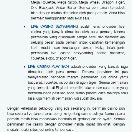
Mega Roulette, Mega Sicbo, Mega Wheel, Dragon Tiger,
One Blackjack, Andar Bahar. Semua permainan tersebut
bisa dengan mudah dimainkan oleh para pemain. Anda bisa
bermain menggunakan satu akun saja.
LIVE CASINO SEXYGAMING
adalah jenis provider live
casino yang banyak dimainkan oleh para pemain, karena
permainan yang disediakan sangat seru dan memberikan
peluang besar pada pemain untuk dapatkan kemenangan
lebih mudah dan keuntungan besar. Maka, inilah jenis
permainan live casino sexygaming adalah baccarat,
roulette, sicbo, dragon tiger.
LIVE CASINO PLAYTECH
adalah provider yang banyak juga
dimainkan oleh para pemain. Dimana, provider ini pun
menyediakan berbagai macam permainan judi online yaitu
baccarat, roulette, sicbo dan dragon tiger. Semua permainan
yang tersedia di Playtech memiliki aturan dan cara main yang
berbeda-beda pastikan anda sudah pahami cara mainnya atau
bisa juga memilih permainan judi sudah dikuasai.
Dengan kehebatan teknologi yang ada sekarang ini, bermain casino pun
bisa secara live tanpa harus pergi ke gedung casino aslinya. Namun, para
pemain masih bisa merasakan bermain di gedung casino nyata. Semua
permainan live casino dengan provider handal dapat dinikmati dengan
mudah melalui situs judi online terpercaya.