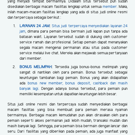
yang menjadi tempat bermainnya. Didalam situs tersebut pun sudah
disediakan berbagai macam fasilitas lengkap untuk semua
member
. Maka,
inilah macam-macam fasilitas lengkap yang ada di situs judi online resmi
dan terpercaya sebagai berikut :
LAYANAN 24 JAM
:
Situs judi terpercaya menyediakan layanan 24
jam
, dimana para pemain bisa bermain judi kapan pun tanpa ada
batasan wakt. Layanan tersebut sudah di dukung oleh customer
service ramah dan profesional. Setiap pemain dapat menanyakan
segala macam mengenai permainan atau situs pada customer
service melalui live chat. Mereka akan mejawab semua pertanyaan
dari member.
BONUS MELIMPAH
:
Tersedia juga bonus-bonus melimpah yang
sangat di nantikan oleh para pemain. Bonus tersebut sebagai
keuntungan tambahan bagi pemain. Bonus yang akan didapatkan
ada
bonus new member, bonus deposit, cashback dan masih
banyak lagi
. Dengan adanya bonus tersebut, para pemain pun
memiliki kesempatan untuk dapatkan keuntungan lebih besar.
Situs judi online resmi dan terpercaya sudah menyediakan berbagai
macam fasilitas yang bisa membuat para pemain merasa nyaman
bermainnya. Berbagai macam kemudahan pun akan dirasakan oleh para
pemain seperti akses permainan jadi lebih mudah, transaksi mudah dan
masih banyak lagi. Sehingga, para pemain bisa bermain dengan lancar dan
seru. Dari fasilitas yang diberikan pada pemain, ada juga manfaat yang