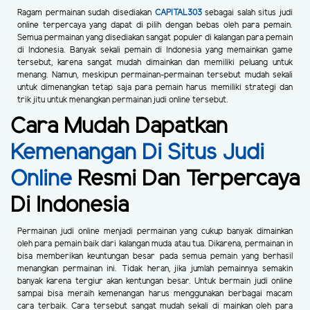
Ragam permainan sudah disediakan
CAPITAL303
sebagai salah situs judi
online terpercaya yang dapat di pilih dengan bebas oleh para pemain.
Semua permainan yang disediakan sangat populer di kalangan para pemain
di Indonesia. Banyak sekali pemain di Indonesia yang memainkan game
tersebut, karena sangat mudah dimainkan dan memiliki peluang untuk
menang. Namun, meskipun permainan-permainan tersebut mudah sekali
untuk dimenangkan tetap saja para pemain harus memiliki strategi dan
trik jitu untuk menangkan permainan judi online tersebut.
Cara Mudah Dapatkan
Kemenangan Di Situs Judi
Online
Resmi Dan Terpercaya
Di Indonesia
Permainan judi online menjadi permainan yang cukup banyak dimainkan
oleh para pemain baik dari kalangan muda atau tua. Dikarena, permainan in
bisa memberikan keuntungan besar pada semua pemain yang berhasil
menangkan permainan ini. Tidak heran, jika jumlah pemainnya semakin
banyak karena tergiur akan kentungan besar. Untuk bermain judi online
sampai bisa meraih kemenangan harus menggunakan berbagai macam
cara terbaik. Cara tersebut sangat mudah sekali di mainkan oleh para